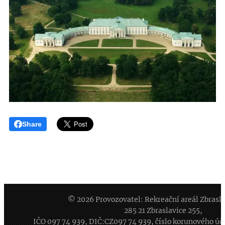
Share
© 2026 Provozovatel: Rekreační areál Zbraslavi
285 21 Zbraslavice 255,
IČO
097 74 939
, DIČ:CZ
097 74 939
, číslo korunového ú