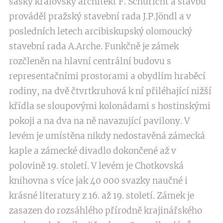
saský královský architekt F. Schuricht a stavbu
prováděl pražský stavební rada J.P.Jöndl a v
posledních letech arcibiskupský olomoucký
stavební rada A.Arche. Funkčně je zámek
rozčleněn na hlavní centrální budovu s
representačními prostorami a obydlím hraběcí
rodiny, na dvě čtvrtkruhová k ní přiléhající nižší
křídla se sloupovými kolonádami s hostinskými
pokoji a na dva na ně navazující pavilony. V
levém je umístěna nikdy nedostavěná zámecká
kaple a zámecké divadlo dokončené až v
polovině 19. století. V levém je Chotkovská
knihovna s více jak 40 000 svazky naučné i
krásné literatury z 16. až 19. století. Zámek je
zasazen do rozsáhlého přírodně krajinářského