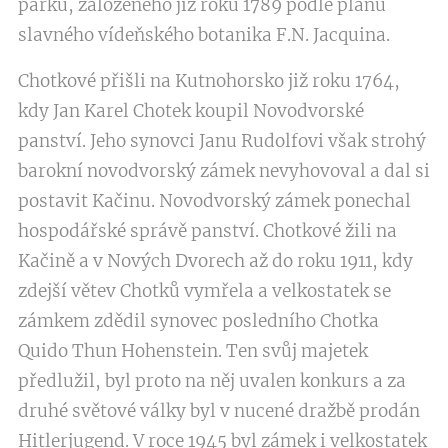
parku, založeného již roku 1789 podle plánů
slavného vídeňského botanika F.N. Jacquina.
Chotkové přišli na Kutnohorsko již roku 1764,
kdy Jan Karel Chotek koupil Novodvorské
panství. Jeho synovci Janu Rudolfovi však strohý
barokní novodvorský zámek nevyhovoval a dal si
postavit Kačinu. Novodvorský zámek ponechal
hospodářské správě panství. Chotkové žili na
Kačině a v Nových Dvorech až do roku 1911, kdy
zdejší větev Chotků vymřela a velkostatek se
zámkem zdědil synovec posledního Chotka
Quido Thun Hohenstein. Ten svůj majetek
předlužil, byl proto na něj uvalen konkurs a za
druhé světové války byl v nucené dražbě prodán
Hitlerjugend. V roce 1945 byl zámek i velkostatek