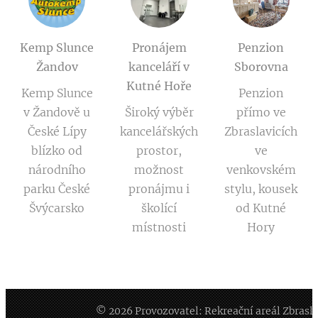
Kemp Slunce
Pronájem
Penzion
Žandov
kanceláří v
Sborovna
Kutné Hoře
Kemp Slunce
Penzion
v Žandově u
Široký výběr
přímo ve
České Lípy
kancelářských
Zbraslavicích
blízko od
prostor,
ve
národního
možnost
venkovském
parku České
pronájmu i
stylu, kousek
Švýcarsko
školící
od Kutné
místnosti
Hory
© 2026 Provozovatel: Rekreační areál Zbraslavi