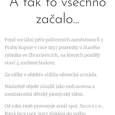
A tak to všechno
začalo...
Fond sociální péče poštovních zaměstnanců z
Prahy kupuje v roce 1937 pozemky u Starého
rybníka ve Zbraslavicích, na kterých později
staví 4 roubené budovy.
Za války v objektu sídlila německá armáda.
Následně objekt sloužil jako ozdravovna a
mezinárodní dětský pionýrský tábor.
Od roku 1996 provozuje areál spol. Sicco s.r.o.,
která ho v roce 2002 získává do svého