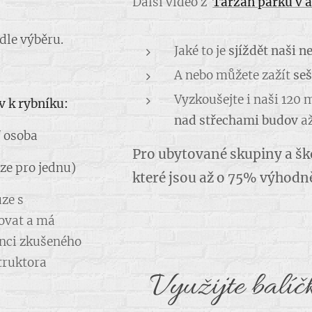
Další video z
Tarzan parku v a
dle výběru.
Jaké to je
sjíždět naši n
A nebo můžete zažít
seš
Vyzkoušejte i naši 120
v k rybníku:
nad střechami budov
a
/ osoba
Pro ubytované skupiny a š
uze pro jednu)
které jsou až o 75% výhodně
ze s
ovat a má
enci zkušeného
struktora
Využijte balíč