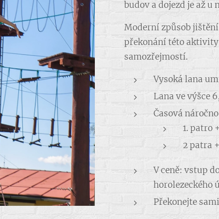
budov a dojezd je až u 
Moderní způsob jištění
překonání této aktivit
samozřejmostí.
Vysoká lana umí
Lana ve výšce 6
Časová náročno
1. patro 
2 patra +
V ceně: vstup d
horolezeckého ú
Překonejte sami 