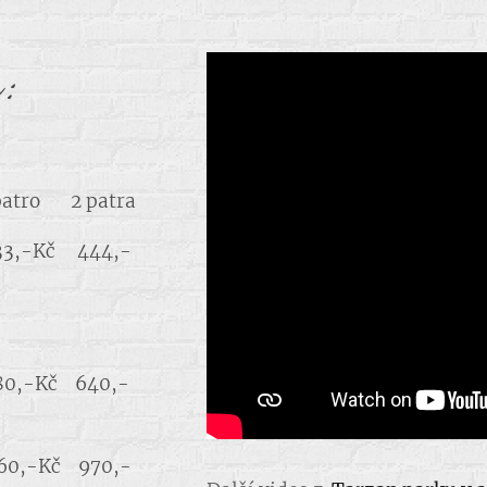
:
 patra
33,-Kč 444,-
380,-Kč 640,-
560,-Kč 970,-