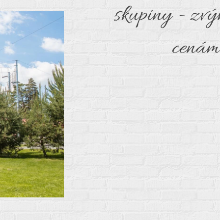
skupiny - zvý
cenám 