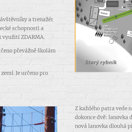
ávštěvníky a trenažér
zecké schopnosti a
e k využití ZDARMA.
určeno převážně školám
zemí. Je určeno pro
Z každého patra vede n
dokonce dvě: lanovka 
nová lanovka dlouhá př