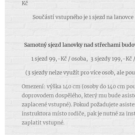
Kč
Součástí vstupného je 1 sjezd na lanovce 
Samotný sjezd lanovky
nad střechami budo
1 sjezd 99,-Kč / osoba, 3 sjezdy 199,-Kč 
(3 sjezdy nelze využít pro více osob, ale po
Omezení: výška 140 cm (osoby do 140 cm pou
doprovodem dospělého, který mu bude asist
zaplacené vstupné). Pokud požadujete asist
instruktora místo rodiče, pak je nutné za in
zaplatit vstupné.