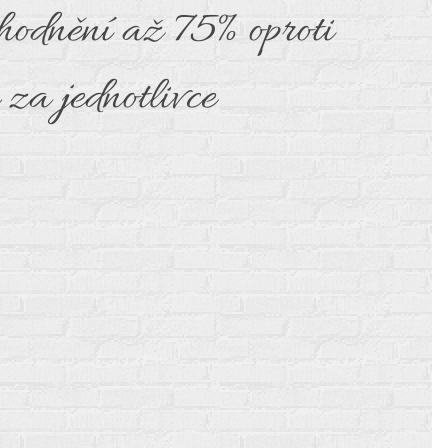
hodnění až 75% oproti
za jednotlivce