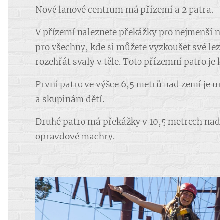
Nové lanové centrum má přízemí a 2 patra.
V přízemí naleznete překážky pro nejmenší n
pro všechny, kde si můžete vyzkoušet své le
rozehřát svaly v těle. Toto přízemní patro j
První patro ve výšce 6,5 metrů nad zemí je 
a skupinám dětí.
Druhé patro má překážky v 10,5 metrech nad 
opravdové machry.