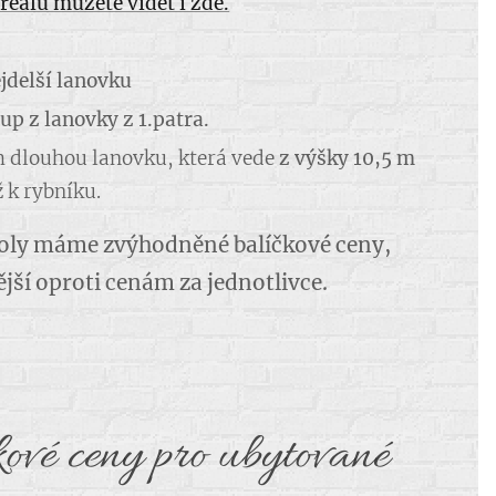
reálu můžete vidět i zde.
ejdelší lanovku
up z lanovky z 1.patra.
 m dlouhou lanovku, která vede
z výšky 10,5 m
ž k rybníku.
koly máme zvýhodněné balíčkové ceny,
jší oproti cenám za jednotlivce.
kové ceny pro ubytované