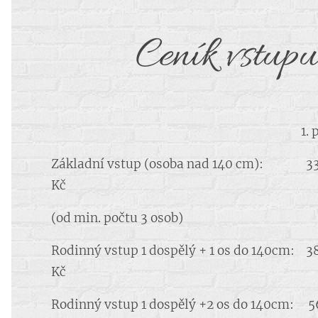
Ceník vstupu
1. patro 2
Základní vstup (osoba nad 140 cm): 3
Kč
(od min. počtu 3 osob)
Rodinný vstup 1 dospělý + 1 os do 140cm: 
Kč
Rodinný vstup 1 dospělý +2 os do 140cm: 