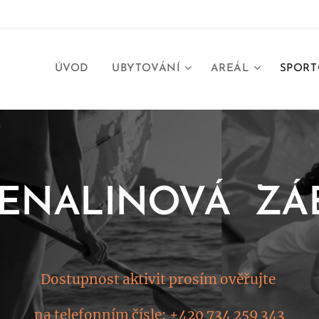
ÚVOD
UBYTOVÁNÍ
AREÁL
SPORT
ENALINOVÁ ZÁ
Dostupnost aktivit prosím ověřujte
na telefonním čísle: +420 734 259 343