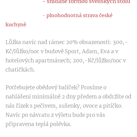
- snídaně formou švédských stolů
-
plnohodnotná strava české
kuchyně
Lůžka navíc nad rámec 20% obsazenosti: 300,-
Kč/lůžko/noc v budově Sport, Adam, Eva a v
hotelových apartmánech; 200,-Kč/lůžko/noc v
chatičkách.
Potřebujete obědový balíček? Prosíme o
nahlášení minimálně 2 dny předem a obdržíte od
nás řízek s pečivem, sušenky, ovoce a pitíčko.
Navíc po návratu z výletu bude pro vás
připravena teplá polévka.