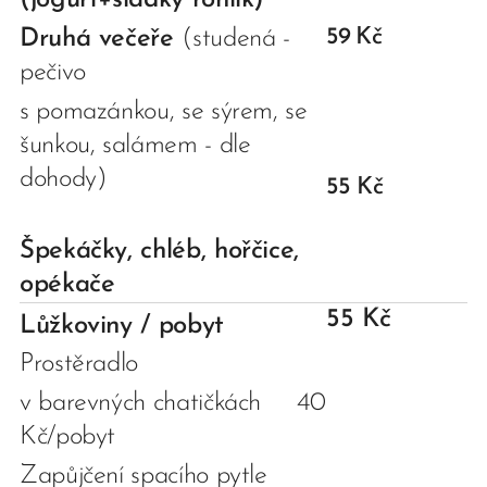
(jogurt+sladký rohlík)
59
Kč
Druhá večeře
(studená -
pečivo
s pomazánkou, se sýrem, se
šunkou, salámem - dle
dohody)
55 Kč
Špekáčky, chléb, hořčice,
opékače
55 Kč
Lůžkoviny / pobyt
Prostěradlo
v barevných chatičkách 40
Kč/pobyt
Zapůjčení spacího pytle