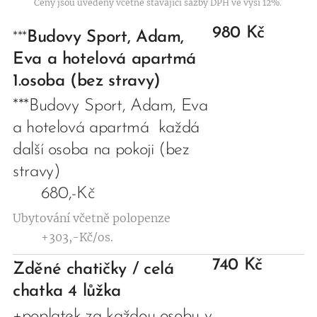
Ceny jsou uvedeny včetně stávající sazby DPH ve výši 12%.
980 Kč
Budovy Sport, Adam,
***
Eva a hotelová apartmá
1.osoba (bez stravy)
***Budovy
Sport, Adam, Eva
a hotelová apartmá každá
další osoba na pokoji (bez
stravy)
680,-Kč
Ubytování včetně polopenze
+303,-Kč/os.
740 Kč
Zděné chatičky / celá
chatka 4 lůžka
+poplatek za každou osobu v