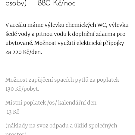
osoby) 880 Kč/noc
V areálu máme výlevku chemických WC, výlevku
šedé vody a pitnou vodu k doplnění zdarma pro
ubytované. M
ožnost využití elektrické přípojky
za 220 Kč/den.
Možnost zapůjčení spacích pytlů za poplatek
130 Kč/pobyt.
Místní poplatek /os/ kalendářní den
13 Kč
(náklady na svoz odpadu a úklid společných
prostor)