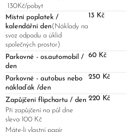
130Kč/pobyt
13 Kč
Místní poplatek /
kalendářní den
(Náklady na
svoz odpadu a úklid
společných prostor)
60 Kč
Parkovné - os.automobil /
den
250 Kč
Parkovné - autobus nebo
náklaďák /den
220 Kč
Zapůjčení flipchartu / den
Při zapůjčení na půl dne
sleva 100 Kč
Máte-li vlastní papír