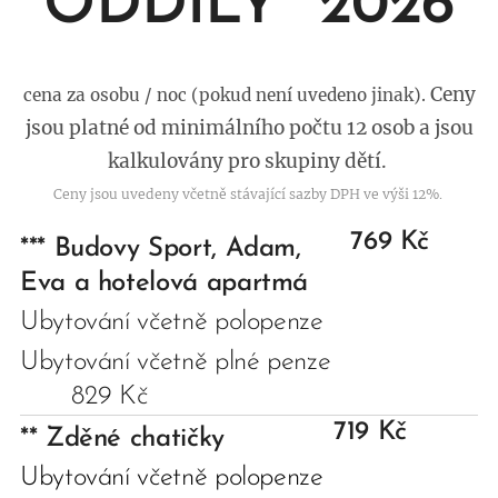
ODDÍLY 2026
Ceny
cena za osobu / noc (pokud není uvedeno jinak).
jsou platné od minimálního počtu 12 osob a jsou
kalkulovány pro skupiny dětí.
Ceny jsou uvedeny včetně stávající sazby DPH ve výši 12%.
769 Kč
***
Budovy Sport, Adam,
Eva a hotelová apartmá
Ubytování včetně polopenze
Ubytování včetně plné penze
829 Kč
719 Kč
**
Zděné chatičky
Ubytování
včetně polopenze