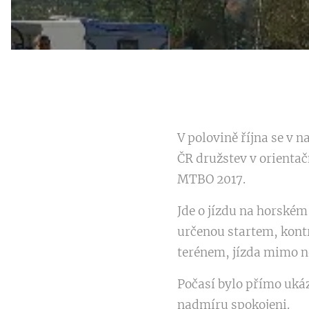
V polovině října se v 
ČR družstev v orienta
MTBO 2017.
Jde o jízdu na horském
určenou startem, kontr
terénem, jízda mimo ně
Počasí bylo přímo ukázk
nadmíru spokojeni.