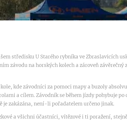
našem středisku U Starého rybníka ve Zbraslavicích us
čním závodu na horských kolech a zároveň závěrečný
 kole, kde závodníci za pomoci mapy a buzoly absolvuj
olami a cílem. Závodník se během jízdy pohybuje po 
 je zakázána, není-li pořadatelem určeno jinak.
ové a všichni účastníci, vítězové i ti poražení, stejně