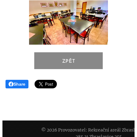
ZPĚT
Share
© 2026 Provozovatel: Rekreační areál Zbraslavi
285 21 Zbraslavice 255,