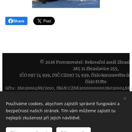
Share
© 2026 Provozovatel: Rekreační areál Zbraslavi
285 21 Zbraslavice 255,
IČO
097 74 939
, DIČ:CZ
097 74 939
, číslo korunového ú
číslo EURo
účtu: 2602000488/2010, IBAN:CZ6820100000002602000488
Rezervace (prac.dny 8-16 hod): 777 123 405, Recepce: 734
Používáme cookies, abychom zajistili správné fungování a
259 343, ArealZbraslavice@seznam.cz
bezpečnost našich stránek. Tím vám můžeme zajistit tu
Všechna práva vyhrazena 2026
Cookies
nejlepší zkušenost při jejich návštěvě.
Jazyky