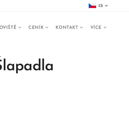
CS
OVIŠTĚ
CENÍK
KONTAKT
VÍCE
Šlapadla