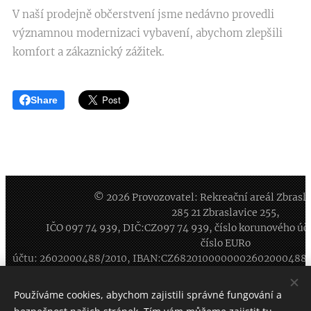
V naší prodejně občerstvení jsme nedávno provedli
významnou modernizaci vybavení, abychom zlepšili
komfort a zákaznický zážitek.
Share
© 2026 Provozovatel: Rekreační areál Zbraslavi
285 21 Zbraslavice 255,
IČO
097 74 939
, DIČ:CZ
097 74 939
, číslo korunového ú
číslo EURo
účtu: 2602000488/2010, IBAN:CZ6820100000002602000488
Rezervace (prac.dny 8-16 hod): 777 123 405, Recepce: 734
Používáme cookies, abychom zajistili správné fungování a
259 343, ArealZbraslavice@seznam.cz