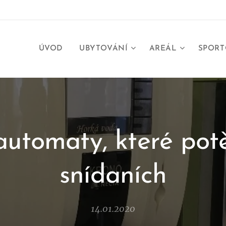
ÚVOD
UBYTOVÁNÍ
AREÁL
SPORT
utomaty, které potě
snídaních
14.01.2020