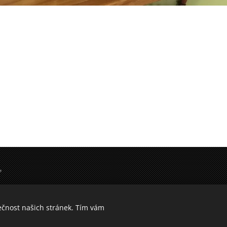
,
účtu: 2801912324/2010
00000002602000488, BIC/SWIFT:FIOBCZPPXXX
ečnost našich stránek. Tím vám
 734 259 343, ArealZbraslavice@seznam.cz