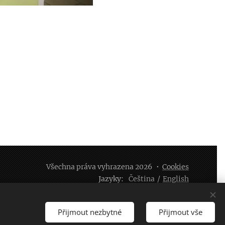
Všechna práva vyhrazena 2026
Cookies
Jazyky
Čeština
English
Přijmout nezbytné
Přijmout vše