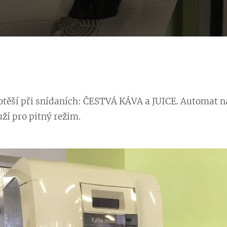
otěší při snídaních: ČESTVÁ KÁVA a JUICE. Automat na
uží pro pitný režim.