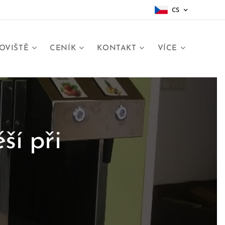
CS
OVIŠTĚ
CENÍK
KONTAKT
VÍCE
ší při