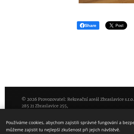
Share
© 2026 Provozovatel: Rekreační areál Zbraslavice s.r.o.
285 21 Zbraslavice 255,
IČO
097 74 939
, DIČ:CZ
097 74 939
, číslo korunového 
číslo EURo účtu: 2602000488/2010, IBAN:CZ68201
Používáme cookies, abychom zajistili správné fungování a bezp
Rezervace (prac.dny 8-16 hod): 777 123 405, Recepce:
můžeme zajistit tu nejlepší zkušenost při jejich návštěvě.