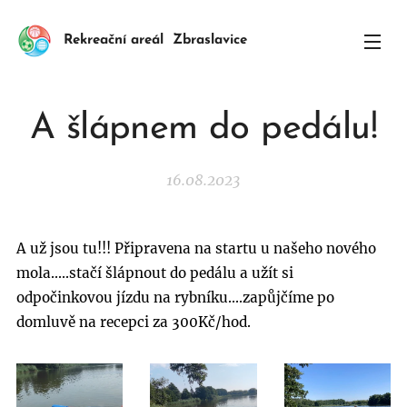
Rekreační areál Zbraslavice
A šlápnem do pedálu!
16.08.2023
A už jsou tu!!! Připravena na startu u našeho nového
mola.....stačí šlápnout do pedálu a užít si
odpočinkovou jízdu na rybníku....zapůjčíme po
domluvě na recepci za 300Kč/hod.