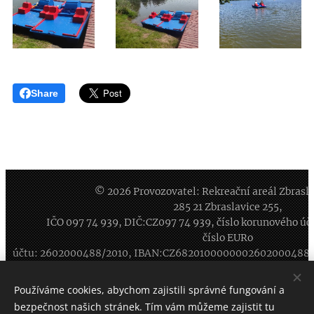
Share
© 2026 Provozovatel: Rekreační areál Zbraslavi
285 21 Zbraslavice 255,
IČO
097 74 939
, DIČ:CZ
097 74 939
, číslo korunového ú
číslo EURo
účtu: 2602000488/2010, IBAN:CZ6820100000002602000488
Rezervace (prac.dny 8-16 hod): 777 123 405, Recepce: 734
Používáme cookies, abychom zajistili správné fungování a
259 343, ArealZbraslavice@seznam.cz
bezpečnost našich stránek. Tím vám můžeme zajistit tu
Všechna práva vyhrazena 2026
Cookies