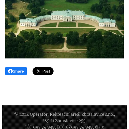
Share
© 2024 Operator: Rekreační areál Zbraslavice s.r.o.,
285 21 Zbraslavice 255,
IČO 097 74 939, DIČ:CZ097 74 939, číslo