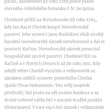
parku, založeného již roku 1789 podle plánů
slavného vídeňského botanika F.N. Jacquina.
Chotkové přišli na Kutnohorsko již roku 1764,
kdy Jan Karel Chotek koupil Novodvorské
panství. Jeho synovci Janu Rudolfovi však strohý
barokní novodvorský zámek nevyhovoval a dal si
postavit Kačinu. Novodvorský zámek ponechal
hospodářské správě panství. Chotkové žili na
Kačině a v Nových Dvorech až do roku 1911, kdy
zdejší větev Chotků vymřela a velkostatek se
zámkem zdědil synovec posledního Chotka
Quido Thun Hohenstein. Ten svůj majetek
předlužil, byl proto na něj uvalen konkurs a za
druhé světové války byl v nucené dražbě prodán
Hitlerjugend. V roce 1945 byl zámek i velkostatek