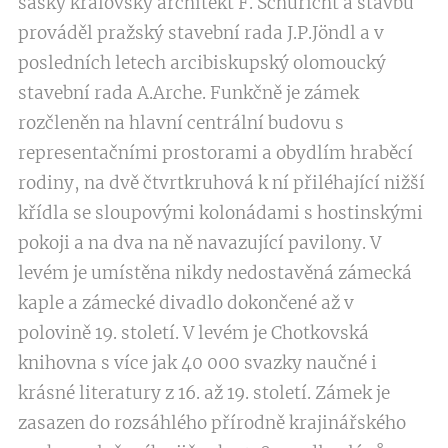
saský královský architekt F. Schuricht a stavbu
prováděl pražský stavební rada J.P.Jöndl a v
posledních letech arcibiskupský olomoucký
stavební rada A.Arche. Funkčně je zámek
rozčleněn na hlavní centrální budovu s
representačními prostorami a obydlím hraběcí
rodiny, na dvě čtvrtkruhová k ní přiléhající nižší
křídla se sloupovými kolonádami s hostinskými
pokoji a na dva na ně navazující pavilony. V
levém je umístěna nikdy nedostavěná zámecká
kaple a zámecké divadlo dokončené až v
polovině 19. století. V levém je Chotkovská
knihovna s více jak 40 000 svazky naučné i
krásné literatury z 16. až 19. století. Zámek je
zasazen do rozsáhlého přírodně krajinářského