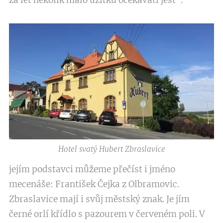
Hotel svatý Hubert Zbraslavice
jejím podstavci můžeme přečíst i jméno
mecenáše: František Čejka z Olbramovic.
Zbraslavice mají i svůj městský znak. Je jím
černé orlí křídlo s pazourem v červeném poli. V