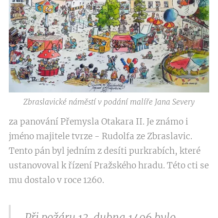
Zbraslavické náměstí v podání malíře Jana Severy
za panování Přemysla Otakara II. Je známo i
jméno majitele tvrze - Rudolfa ze Zbraslavic.
Tento pán byl jedním z desíti purkrabích, které
ustanovoval k řízení Pražského hradu. Této cti se
mu dostalo v roce 1260.
Při požáru 13. dubna 1496 bylo