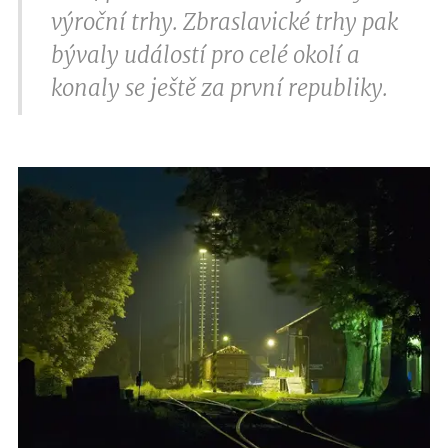
výroční trhy. Zbraslavické trhy pak
bývaly událostí pro celé okolí a
konaly se ještě za první republiky.