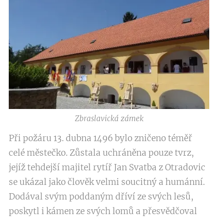
Zbraslavická zámek
Při požáru 13. dubna 1496 bylo zničeno téměř
celé městečko. Zůstala uchráněna pouze tvrz,
jejíž tehdejší majitel rytíř Jan Svatba z Otradovic
se ukázal jako člověk velmi soucitný a humánní.
Dodával svým poddaným dříví ze svých lesů,
poskytl i kámen ze svých lomů a přesvědčoval