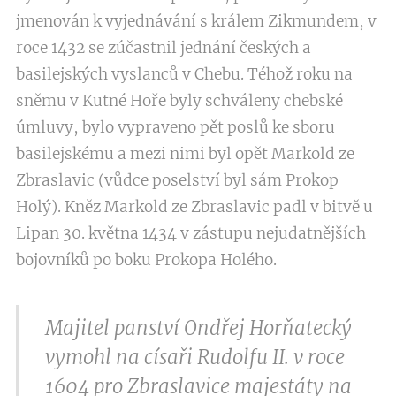
jmenován k vyjednávání s králem Zikmundem, v
roce 1432 se zúčastnil jednání českých a
basilejských vyslanců v Chebu. Téhož roku na
sněmu v Kutné Hoře byly schváleny chebské
úmluvy, bylo vypraveno pět poslů ke sboru
basilejskému a mezi nimi byl opět Markold ze
Zbraslavic (vůdce poselství byl sám Prokop
Holý). Kněz Markold ze Zbraslavic padl v bitvě u
Lipan 30. května 1434 v zástupu nejudatnějších
bojovníků po boku Prokopa Holého.
Majitel panství Ondřej Horňatecký
vymohl na císaři Rudolfu II. v roce
1604 pro Zbraslavice majestáty na