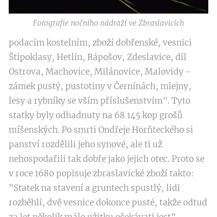
Fotografie nočního nádraží ve Zbraslavicích
podacím kostelním, zboží dobřenské, vesnici
Štipoklasy, Hetlín, Rápošov, Zdeslavice, díl
Ostrova, Machovice, Milánovice, Malovidy -
zámek pustý, pustotiny v Černínách, mlejny,
lesy a rybníky se vším příslušenstvím". Tyto
statky byly odhadnuty na 68 145 kop grošů
míšenských. Po smrti Ondřeje Horňteckého si
panství rozdělili jeho synové, ale ti už
nehospodařili tak dobře jako jejich otec. Proto se
v roce 1680 popisuje zbraslavické zboží takto:
"Statek na stavení a gruntech spustlý, lidi
rozběhlí, dvě vesnice dokonce pusté, takže odtud
za let několik málo užitku očekávati jest".