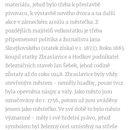
materiálu, jehož bylo třeba k přestavbě
pivovaru, k výstavbě nového dvora a na další
akce v zámeckém areálu a městečka. Z
pozdějších majitelů velkostatku je třeba
připomenout politika a žurnalistu Jana
Skrejšovského (statek získal v r. 1872). Roku 1885
koupil statky Zbraslavice a Hodkov podnikatel
železničních staveb Jan Šebek, jehož rodině
zůstaly až do roku 1948. Zbraslavice byly vždy
otevřeným městem - neměly hradby, pouze tvrz
byla opevněna náspy a valy. Jako město jsou
označovány do r. 1756, potom už jsou uváděny
jenom jako městečko. Ve své době to bylo město
významné - měly i své hrdelní právo, jehož
symbolem byl železný orel umístěný na střeše