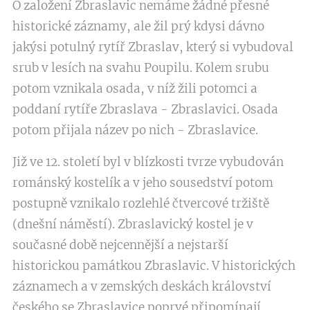
O založení Zbraslavic nemáme žádné přesné
historické záznamy, ale žil prý kdysi dávno
jakýsi potulný rytíř Zbraslav, který si vybudoval
srub v lesích na svahu Poupilu. Kolem srubu
potom vznikala osada, v níž žili potomci a
poddaní rytíře Zbraslava - Zbraslavici. Osada
potom přijala název po nich - Zbraslavice.
Již ve 12. století byl v blízkosti tvrze vybudován
románský kostelík a v jeho sousedství potom
postupně vznikalo rozlehlé čtvercové tržiště
(dnešní náměstí). Zbraslavický kostel je v
současné době nejcennější a nejstarší
historickou památkou Zbraslavic. V historických
záznamech a v zemských deskách království
českého se Zbraslavice poprvé připomínají