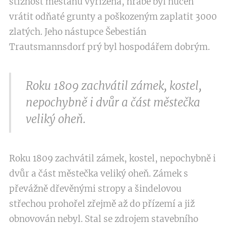
stížnost měšťanů vyřízena, hrabě byl nucen
vrátit odňaté grunty a poškozeným zaplatit 3000
zlatých. Jeho nástupce Šebestián
Trautsmannsdorf prý byl hospodářem dobrým.
Roku 1809 zachvátil zámek, kostel,
nepochybně i dvůr a část městečka
veliký oheň.
Roku 1809 zachvátil zámek, kostel, nepochybně i
dvůr a část městečka veliký oheň. Zámek s
převážně dřevěnými stropy a šindelovou
střechou prohořel zřejmě až do přízemí a již
obnovován nebyl. Stal se zdrojem stavebního