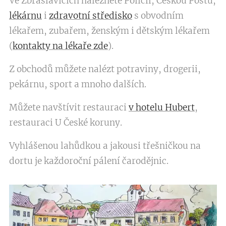
Ve Zb
raslavicích
naleznete Policii, Českou Poštu,
lékárnu
i
zdravotní středisko
s obvodním
lékařem, zubařem, ženským i dětským lékařem
(
kontakty na lékaře zde
).
Z obchodů můžete nalézt potraviny, drogerii,
pekárnu, sport a mnoho dalších.
Můžete navštívit restauraci
v hotelu Hubert
,
restauraci U České koruny.
Vyhlášenou lahůdkou a jakousi třešničkou na
dortu je každoroční pálení čarodějnic.