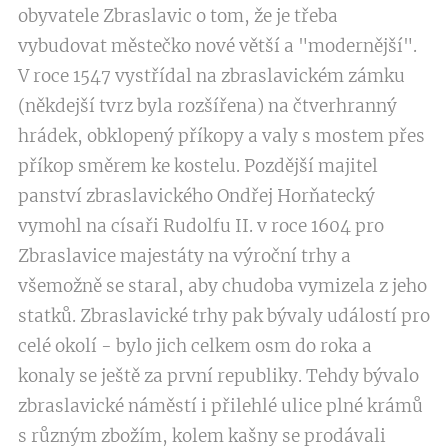
obyvatele Zbraslavic o tom, že je třeba
vybudovat městečko nové větší a "modernější".
V roce 1547 vystřídal na zbraslavickém zámku
(někdejší tvrz byla rozšířena) na čtverhranný
hrádek, obklopený příkopy a valy s mostem přes
příkop směrem ke kostelu. Pozdější majitel
panství zbraslavického Ondřej Horňatecký
vymohl na císaři Rudolfu II. v roce 1604 pro
Zbraslavice majestáty na výroční trhy a
všemožně se staral, aby chudoba vymizela z jeho
statků. Zbraslavické trhy pak bývaly událostí pro
celé okolí - bylo jich celkem osm do roka a
konaly se ještě za první republiky. Tehdy bývalo
zbraslavické náměstí i přilehlé ulice plné krámů
s různým zbožím, kolem kašny se prodávali