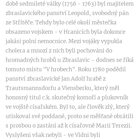
době sedmileté války (1756 - 1763) byl majitelem
zbraslavického panství Leopold, svobodný pán
ze Střítěče. Tehdy bylo celé okolí městečka
obsazeno vojskem - v Hranicích byla dokonce
jakási polní nemocnice. Mezi vojáky vypukla
cholera a mnozí z nich byli pochováni do
hromadných hrobů u Zbraslavic - dodnes se říká
tomuto místu "V hrobech". Roku 1780 podědil
panství zbraslavické Jan Adolf hrabě z
Trautsmannsdorfu a Viensberku, který měl
honosný titul c.k. skutečný komoří a plukovník
ve vojště císařském. Byl to, ale člověk zlý, který
utiskoval své poddané, proto se měšťané obrátili
s prosbou o zastání až k císařovně Marii Terezii.
Vyslyšeni však nebyli - ve Vídni byli