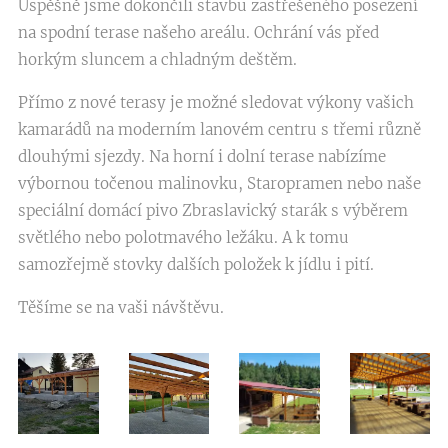
Úspěšně jsme dokončili stavbu zastřešeného posezení
na spodní terase našeho areálu. Ochrání vás před
horkým sluncem a chladným deštěm.
Přímo z nové terasy je možné sledovat výkony vašich
kamarádů na moderním lanovém centru s třemi různě
dlouhými sjezdy. Na horní i dolní terase nabízíme
výbornou točenou malinovku, Staropramen nebo naše
speciální domácí pivo Zbraslavický starák s výběrem
světlého nebo polotmavého ležáku. A k tomu
samozřejmě stovky dalších položek k jídlu i pití.
Těšíme se na vaši návštěvu.