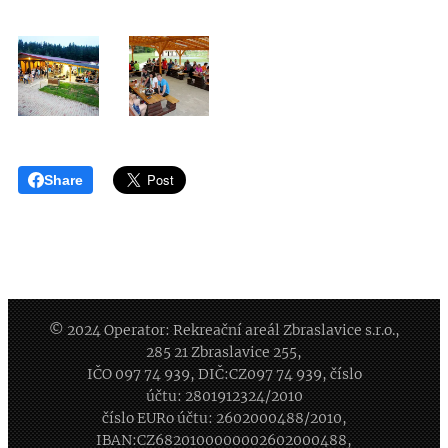
Share
© 2024 Operator: Rekreační areál Zbraslavice s.r.o.,
285 21 Zbraslavice 255,
IČO 097 74 939, DIČ:CZ097 74 939, číslo
účtu: 2801912324/2010
číslo EURo účtu: 2602000488/2010,
IBAN:CZ6820100000002602000488,