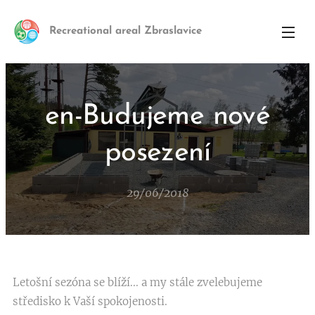
Recreational areal Zbraslavice
en-Budujeme nové
posezení
29/06/2018
Letošní sezóna se blíží... a my stále zvelebujeme
středisko k Vaší spokojenosti.